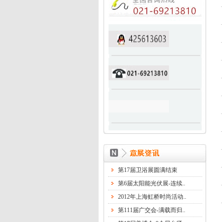
第18届复合材料展-科拉斯..
展会准备工作
第106届百货会布展完满结..
第13届上海孕婴童展-意展..
第14届上海国际机床展-我..
第17届卫浴展圆满结束
第6届太阳能光伏展-连续..
2012年上海虹桥时尚活动..
第111届广交会-满载而归..
第17届美博会-8个展台紧..